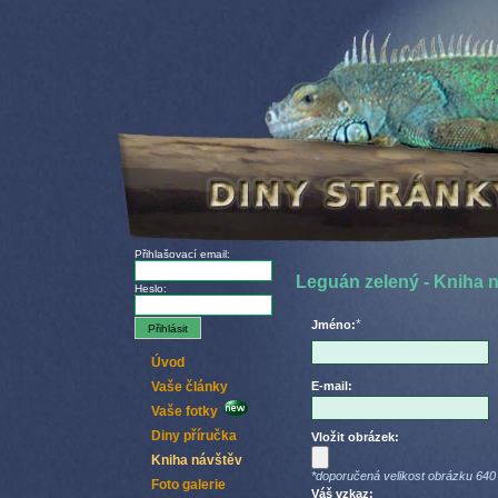
Přihlašovací email:
Leguán zelený - Kniha 
Heslo:
*
Jméno:
Úvod
Vaše články
E-mail:
Vaše fotky
Diny příručka
Vložit obrázek:
Kniha návštěv
*doporučená velikost obrázku 640
Foto galerie
Váš vzkaz: