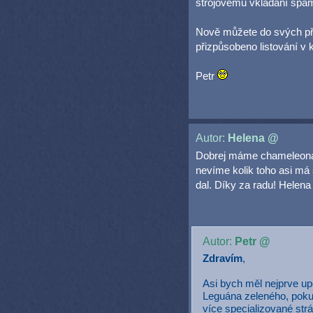
strojovému vkládání spa
Nově můžete do svých pří
přizpůsobeno listování v 
Petr
Autor:
Helena @
Dobrej máme chameleona 
nevíme kolik toho asi má s
dal. Díky za radu! Helena
Autor:
Petr @
Zdravím
,
Asi bych měl nejprve up
Leguána zeleného, poku
více specializované str