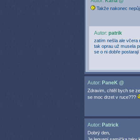
Autor:
Karla @
Takže nakonec nepůj
Autor:
patrik
zatím nešla ale včera
tak oprau už musela pr
se o ni dobře postarají
Autor:
PaneK @
Zdravim, chtěl bych se ze
se moc drzet v ruce???
Autor:
Patrick
Dobrý den,
Je leguaní samička taky k