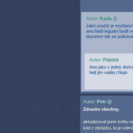
Autor:
Karla @
Jaké soužití je myšleno
ano.Naši leguáni bydlí 
dozorem tak se potkávaj
Autor:
Patrick
Ano jako v jedný doma
bejt jim vadej chlupi
Autor:
Petr @
Zdravím všechny
,
aktualizoval jsem knihu ná
kód z obrázku, to je velm