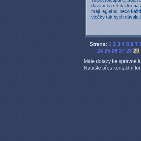
slupce(oloupané),sojovo
dávám na střídačku na 
mají leguánci něco každ
vločky tak bych dávala 
Strana:
1
2
3
4
5
6
7
24
25
26
27
28
29
Máte dotazy ke správné f
Napište přes kontaktní fo