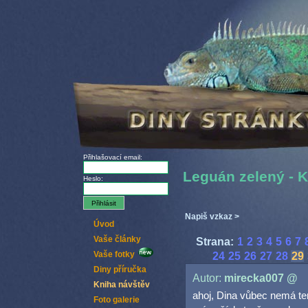
Přihlašovací email:
Leguán zelený - 
Heslo:
Napiš vzkaz >
Úvod
Vaše články
Strana:
1
2
3
4
5
6
7
Vaše fotky
24
25
26
27
28
29
Diny příručka
Autor:
mirecka007 @
Kniha návštěv
ahoj, Dina vůbec nemá te
Foto galerie