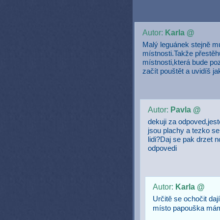
Autor:
Karla @
Malý leguánek stejně m
místnosti.Takže přestěh
místnosti,která bude po
začít pouštět a uvidíš j
Autor:
Pavla @
dekuji za odpoved,jest
jsou plachy a tezko se
lidi?Daj se pak drzet
odpovedi
Autor:
Karla @
Určitě se ochočit da
místo papouška mám