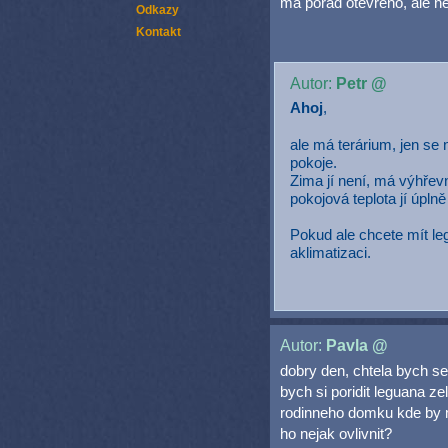
má pořád otevřeno, ale ne
Odkazy
Kontakt
Autor:
Petr @
Ahoj
,
ale má terárium, jen se 
pokoje.
Zima jí není, má výhřevn
pokojová teplota jí úplně
Pokud ale chcete mít le
aklimatizaci.
Autor:
Pavla @
dobry den, chtela bych se 
bych si poridit leguana z
rodinneho domku kde by 
ho nejak ovlivnit?