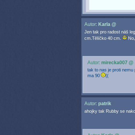
Autor:
Karla @
Jen tak pro radost náš le
cm.Tělíčko 40 cm.
No, 
Autor:
mirecka007 @
tak to nas je proti nem
ma 90
((
Autor:
patrik
ahojky tak Rubby se nakone