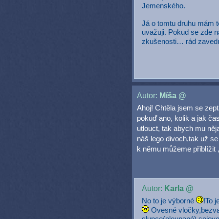
Jemenského.
Já o tomtu druhu mám te
uvažuji. Pokud se zde na
zkušenosti… rád zavedu
Autor:
Míša @
Ahoj! Chtěla jsem se zept
pokuď ano, kolik a jak č
utlouct, tak abych mu něj
náš lego divoch,tak už se 
k němu můžeme přiblížit ,
Autor:
Karla @
No to je výborné
!To 
Ovesné vločky,bezvaj