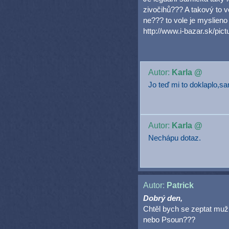
zivočihů??? A takový to v
ne??? to vole je myslieno 
http://www.i-bazar.sk/pic
Autor:
Karla @
Jo teď mi to doklaplo,s
Autor:
Karla @
Nechápu dotaz.
Autor:
Patrick
Dobrý den,
Chtěl bych se zeptat mužu
nebo Psoun???