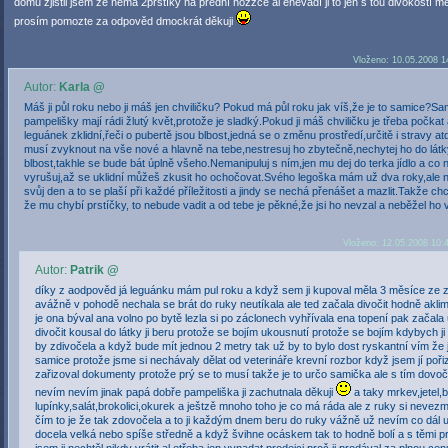
domu zjistil jsem že nemá 2prstíky na přední hožžce al enevadí ji to jen s tou divokostí mě
prosím pomozte za odpověd dmockrát děkuji
Vloženo: 10.05.2008 1
Autor:
Karla @
Máš ji půl roku nebo ji máš jen chviličku? Pokud má půl roku jak víš,že je to samice?S
pampelišky mají rádi žlutý květ,protože je sladký.Pokud ji máš chviličku je třeba počkat
leguánek zklidní,řeči o pubertě jsou blbost,jedná se o změnu prostředí,určitě i stravy a
musí zvyknout na vše nové a hlavně na tebe,nestresuj ho zbytečně,nechytej ho do látky
blbost,takhle se bude bát úplně všeho.Nemanipuluj s ním,jen mu dej do terka jídlo a co
vyrušuj,až se uklidní můžeš zkusit ho ochočovat.Svého legoška mám už dva roky,ale
svůj den a to se plaší při každé příležitosti a jindy se nechá přenášet a mazlit.Takže chc
že mu chybí prstíčky, to nebude vadit a od tebe je pěkné,že jsi ho nevzal a neběžel ho vr
Vloženo: 12.05.2008 10:
Autor:
Patrik @
díky z aodpověd já leguánku mám pul roku a když sem ji kupoval měla 3 měsíce ze z
avážně v pohodě nechala se brát do ruky neutíkala ale ted začala divočit hodně akli
je ona býval ana volno po bytě lezla si po záclonech vyhřívala ena topení pak začala 
divočit kousal do látky ji beru protože se bojím ukousnutí protože se bojím kdybych ji
by zdivočela a když bude mít jednou 2 metry tak už by to bylo dost ryskantní vím že j
samice protože jsme si nechávaly dělat od veterináře krevní rozbor když jsem jí poři
zařizoval dokumenty protože prý se to musí takže je to určo samička ale s tím dovo
nevím nevím jinak papá dobře pampeliška ji zachutnala děkuji
a taky mrkev,jetel,
lupínky,salát,brokolici,okurek a ještzě mnoho toho je co má ráda ale z ruky si neve
čím to je že tak zdovočela a to ji každým dnem beru do ruky vážně už nevím co dál u
docela velká nebo spíše středně a když švihne ocáskem tak to hodně bolí a s těmi pr