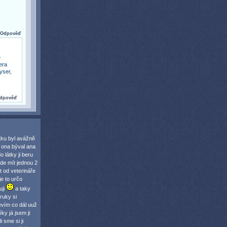
Odpověď
e
era
yser,
dpověď
tku byl avážně
e ona býval ana
 látky ji beru
de mít jednou 2
t od veterináře
e to určo
uji
a taky
ruky si
evím co dál uuž
ky já jsem ji
 sme si ji