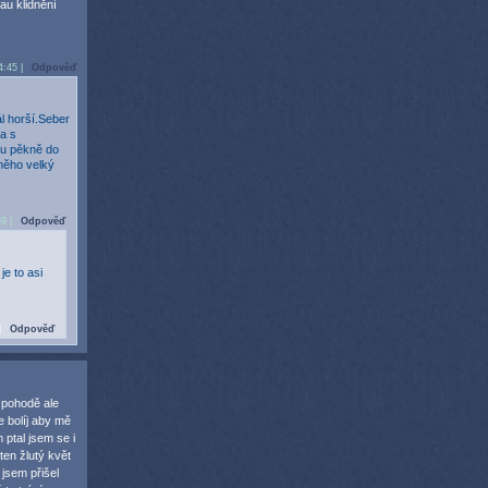
au klidnění
4:45 |
Odpověď
ál horší.Seber
a s
ku pěkně do
 něho velký
.
59 |
Odpověď
je to asi
|
Odpověď
 pohodě ale
e bolíj aby mě
 ptal jsem se i
ten žlutý květ
 jsem přišel