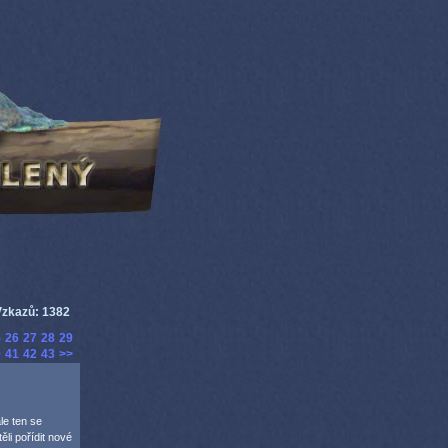
zkazů: 1382
5
26
27
28
29
0
41
42
43
>>
le ten se
li pořídit nové