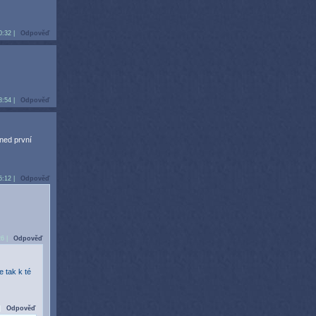
0:32 |
Odpověď
8:54 |
Odpověď
hned první
5:12 |
Odpověď
26 |
Odpověď
 tak k té
|
Odpověď