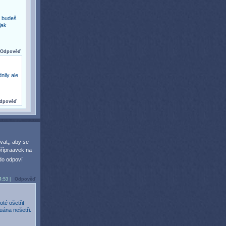
i budeš
jak
Odpověď
nily ale
dpověď
vat,, aby se
 přípraavek na
do odpoví
4:53 |
Odpověď
té ošetřit
guána nešetři.