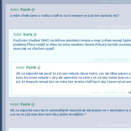
Vloženo: 13.05.2008 09:
Autor:
Patrik @
a mám zředit samo s vodou a nalít to na to nestane se ji po tom opravdu nic?
Vloženo: 13.05.2008 15:05 
Autor:
Karla @
Používám zředěné SAVO na běžnou desinfekci terária a moje zvířata nemají žádn
problémy.Přece nedáš tu větev do terka nasáklou Savem.Pokud ji necháš uschnou
slunci tak se všechno vypaří.
Vloženo: 14.05.2008 08:29 |
Autor:
Patrik @
dík za odpověd tak jasně že ji to tam nebudu dávat mokrý zas tak blbej nejsem a 
tomu ten kmen nebude v tera ale upevněný na zemi a ve zdi aby mohla bvat na v
prý že leegouši nemají býrt na volno bez terárka chtěl bych aby časem býval an
Vloženo: 14.05.2008 18:26 |
O
Autor:
Patrik @
dík za odpověd savo bych samozdřejmě nepoužil ale dával jsem se v obchodech a sto
a to se mi zdá teda dost není něco jiného levnějšího ?
Vloženo: 13.05.2008 15:05 