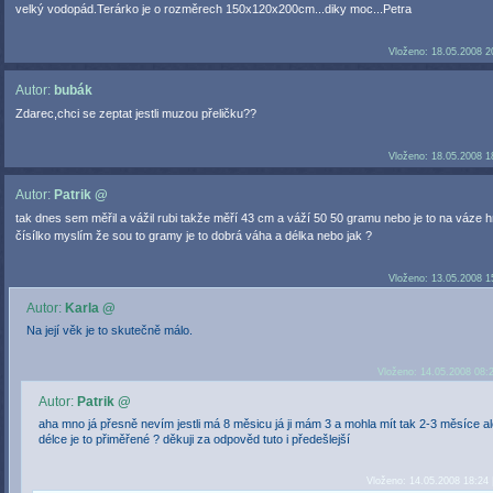
velký vodopád.Terárko je o rozměrech 150x120x200cm...diky moc...Petra
Vloženo: 18.05.2008 2
Autor:
bubák
Zdarec,chci se zeptat jestli muzou přeličku??
Vloženo: 18.05.2008 1
Autor:
Patrik @
tak dnes sem měřil a vážil rubi takže měří 43 cm a váží 50 50 gramu nebo je to na váze 
čísílko myslím že sou to gramy je to dobrá váha a délka nebo jak ?
Vloženo: 13.05.2008 1
Autor:
Karla @
Na její věk je to skutečně málo.
Vloženo: 14.05.2008 08:
Autor:
Patrik @
aha mno já přesně nevím jestli má 8 měsicu já ji mám 3 a mohla mít tak 2-3 měsíce ale
délce je to přiměřené ? děkuji za odpověd tuto i předešlejší
Vloženo: 14.05.2008 18:24 