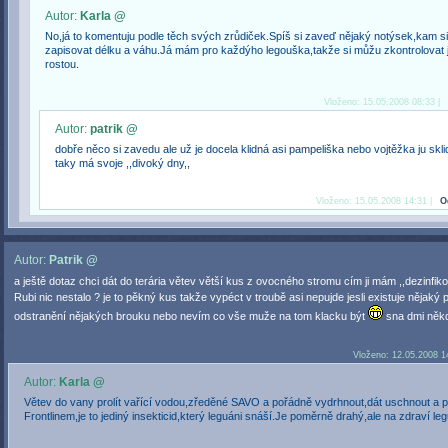
Autor:
Karla @
No,já to komentuju podle těch svých zrůdiček.Spíš si zaveď nějaký notýsek,kam s
zapisovat délku a váhu.Já mám pro každýho legouška,takže si můžu zkontrolovat 
rostou.
Vloženo: 15.05.2008 08:33 |
Autor:
patrik @
dobře něco si zavedu ale už je docela klidná asi pampeliška nebo vojtěžka ju sklid
taky má svoje ,,divoký dny,,
Vloženo: 15.05.2008 14:31 |
O
Autor:
Patrik @
a ještě dotaz chci dát do terária větev větší kus z ovocného stromu cím ji mám ,,dezinfiko
Rubi nic nestalo ? je to pěkný kus takže vypéct v troubě asi nepujde jesli existuje nějaký
odstranění nějakých brouku nebo nevím co vše muže na tom klacku být
sna dmi něk
Vloženo: 12.05.2008 1
Autor:
Karla @
Větev do vany prolít vařící vodou,zředěné SAVO a pořádně vydrhnout,dát uschnout a po
Frontlinem,je to jediný insekticid,který leguáni snáší.Je poměrně drahý,ale na zdraví le