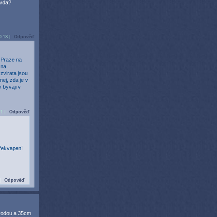
avda?
0:13 |
Odpověď
v Praze na
 na
zvirata jsou
nej, zda je v
 byvaji v
21 |
Odpověď
překvapení
|
Odpověď
s vodou a 35cm