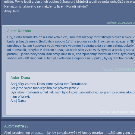
mládě. Prý je lepší z vlastních odchovů.Jsou prý klidnější a dají se snáz ochočit.Je to pr
Nemůžu nic takového sehnat.Jen z farem.Poradí někdo?
Ahoj Dana
Vloženo: 20.05.2008 0
Autor:
Kachna
Hoj, sleduj teraristika.cz a zivaexotika.cz, jsou tam rozpisy teraristickych burz a akci. 
Ladvi je kazdy mesic (ted byla v sobotu 17.5) a jednou za ctvrt roku je terrabazar v ND
smichove. ja tam kupovala vzdy veskere vybaveni i zvirata a da se tam sehnat cokoliv. 
od chovatelů, obvykle v dobrem stavu, ale nech si to zvire vzdy vyndat a podivej se na 
poradku. jedina nevyhoda jsou davy lidi a hluk, coz zpusobuje zviratum stres. tyto burzy
sobotu od 9:00 ráno, tak si tam jdu vetsinou stoupnout uz v pul 9., bývaj tam fakt fronty.
Vloženo: 20.05.2008 13:
Autor:
Dana
Ahoj,díky za radu.Dnes jsme byli na tom Terrabazaru.
Jeli jsme si pro toho legoška,ale přivezli jsme 2.
Byli takoví roztomilí a malí,tak nám bylo líto,vzít jen jednoho.Tak jsem zvědavá,jaké 
nám připraví.
Ahoj Dana
Vloženo: 24.05.2008 17:40 
Autor:
Petra @
Ahoj, prosím moc o radu........jak by se dala zvýšit vlhkost v terárku.........Má tam vanu 