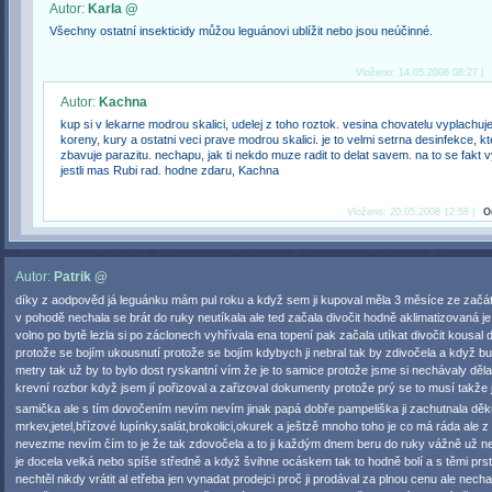
Autor:
Karla @
Všechny ostatní insekticidy můžou leguánovi ublížit nebo jsou neúčinné.
Vloženo: 14.05.2008 08:27 |
Autor:
Kachna
kup si v lekarne modrou skalici, udelej z toho roztok. vesina chovatelu vyplachuj
koreny, kury a ostatni veci prave modrou skalici. je to velmi setrna desinfekce, kt
zbavuje parazitu. nechapu, jak ti nekdo muze radit to delat savem. na to se fakt v
jestli mas Rubi rad. hodne zdaru, Kachna
Vloženo: 20.05.2008 12:58 |
O
Autor:
Patrik @
díky z aodpověd já leguánku mám pul roku a když sem ji kupoval měla 3 měsíce ze začá
v pohodě nechala se brát do ruky neutíkala ale ted začala divočit hodně aklimatizovaná j
volno po bytě lezla si po záclonech vyhřívala ena topení pak začala utíkat divočit kousal do
protože se bojím ukousnutí protože se bojím kdybych ji nebral tak by zdivočela a když bu
metry tak už by to bylo dost ryskantní vím že je to samice protože jsme si nechávaly děla
krevní rozbor když jsem jí pořizoval a zařizoval dokumenty protože prý se to musí takže j
samička ale s tím dovočením nevím nevím jinak papá dobře pampeliška ji zachutnala děk
mrkev,jetel,břízové lupínky,salát,brokolici,okurek a ještzě mnoho toho je co má ráda ale z 
nevezme nevím čím to je že tak zdovočela a to ji každým dnem beru do ruky vážně už n
je docela velká nebo spíše středně a když švihne ocáskem tak to hodně bolí a s těmi prstí
nechtěl nikdy vrátit al etřeba jen vynadat prodejci proč ji prodával za plnou cenu ale nechali