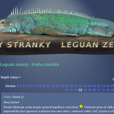
Leguán zelený - Kniha návštěv
Napiš vzkaz >
V
Strana:
1
2
3
4
5
6
7
8
9
10
11
12
13
14
15
16
17
18
19
20
21
22
23
24
2
30
31
32
33
34
35
36
37
38
39
4
Autor:
Dana @
Ahoj všichni!
Poradí někdo,jak a kde koupis správně legoška k ochcočení
?Jednoho jsme už měli,a
nepovedl.Byl dost agresivní a jednoho dne nám utekl z venkovní voliéry.Tedˇ bysme si chtě