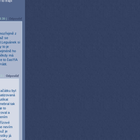
 to trápí
4:39 |
Odpověď
amozřejmě z
 až se
td.Leguánek si
 to je
 nejméně ho
 někdy má
e to čas!!!A
átit.
43 |
Odpověď
ačátku byl
matizovaná
utíkat
 nebral tak
e to
zoval a
čením
břízové
zme nevím
už je
stíky já