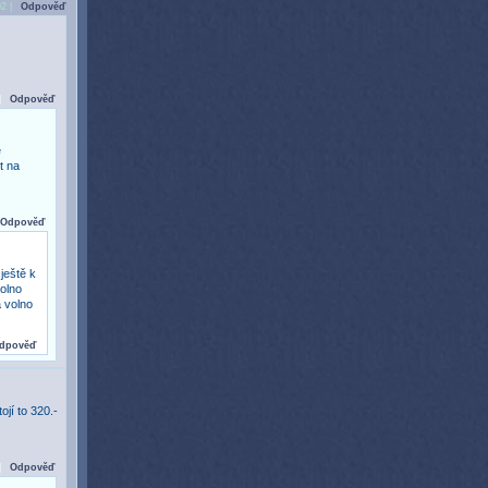
02 |
Odpověď
|
Odpověď
é
t na
Odpověď
ještě k
olno
a volno
dpověď
jí to 320.-
|
Odpověď