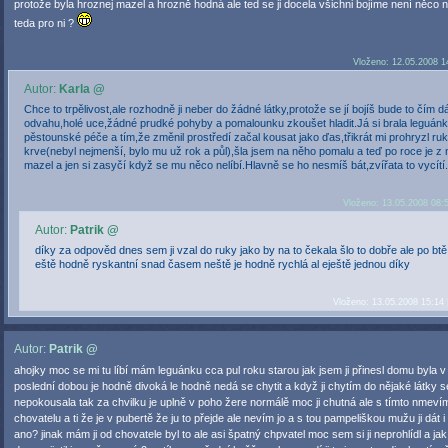
protože byla hroznej mazel a hrozně hodná ale ted se ji docela všichni bojíme není něco n
teda pro ni ?
Vloženo: 12.05.2008 1
Autor:
Karla @
Chce to trpělivost,ale rozhodně ji neber do žádné látky,protože se jí bojíš bude to čím d
odvahu,holé uce,žádné prudké pohyby a pomalounku zkoušet hladit.Já si brala leguánk
pěstounské péče a tím,že změnil prostředí začal kousat jako ďas,třikrát mi prohryzl ru
krve(nebyl nejmenší, bylo mu už rok a půl),šla jsem na něho pomalu a teď po roce je z
mazel a jen si zasyčí když se mu něco nelíbí.Hlavně se ho nesmíš bát,zvířata to vycítí
Vloženo: 13.05.2008 08:
Autor:
Patrik @
díky za odpověd dnes sem ji vzal do ruky jako by na to čekala šlo to dobře ale po btě 
eště hodně ryskantní snad časem neště je hodně rychlá al eještě jednou díky
Vloženo: 13.05.2008 15:14 
Autor:
Patrik @
ahojky moc se mi tu líbí mám leguánku cca pul roku starou jak jsem ji přinesl domu byla v
poslední dobou je hodně divoká le hodně nedá se chytit a když ji chytím do nějaké látky s
nepokousala tak za chvilku je uplně v poho žere normálě moc ji chutná ale s tímto nmevím
chovatelu a ti že je v pubertě že ju to přejde ale nevím jo a s tou pampeliškou mužu ji dát i 
ano? jinak mám ji od chovatele byl to ale asi špatný chpvatel moc sem si ji neprohlídl a jak